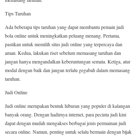
Tips Taruhan
Ada beberapa tips taruhan yang dapat membantu pemain judi
bola online untuk meningkatkan peluang menang. Pertama,
pastikan untuk memilih situs judi online yang terpercaya dan
aman. Kedua, lakukan riset sebelum memasang taruhan dan
jangan hanya mengandalkan keberuntungan semata. Ketiga, atur
modal dengan baik dan jangan terlalu gegabah dalam memasang
taruhan.
Judi Online
Judi online merupakan bentuk hiburan yang populer di kalangan
banyak orang. Dengan hadirnya internet, para pecinta judi kini
dapat dengan mudah mengakses berbagai jenis permainan judi
secara online. Namun, penting untuk selalu bermain dengan bijak