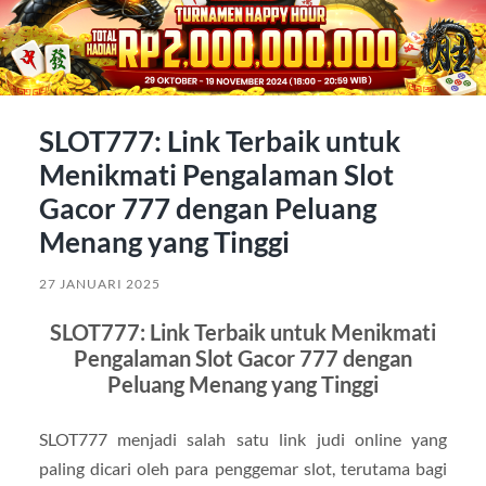
SLOT777: Link Terbaik untuk
Menikmati Pengalaman Slot
Gacor 777 dengan Peluang
Menang yang Tinggi
27 JANUARI 2025
SLOT777: Link Terbaik untuk Menikmati
Pengalaman Slot Gacor 777 dengan
Peluang Menang yang Tinggi
SLOT777 menjadi salah satu link judi online yang
paling dicari oleh para penggemar slot, terutama bagi