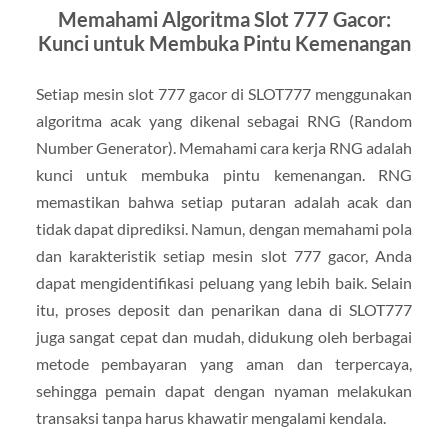
Memahami Algoritma Slot 777 Gacor:
Kunci untuk Membuka Pintu Kemenangan
Setiap mesin slot 777 gacor di SLOT777 menggunakan
algoritma acak yang dikenal sebagai RNG (Random
Number Generator). Memahami cara kerja RNG adalah
kunci untuk membuka pintu kemenangan. RNG
memastikan bahwa setiap putaran adalah acak dan
tidak dapat diprediksi. Namun, dengan memahami pola
dan karakteristik setiap mesin slot 777 gacor, Anda
dapat mengidentifikasi peluang yang lebih baik. Selain
itu, proses deposit dan penarikan dana di SLOT777
juga sangat cepat dan mudah, didukung oleh berbagai
metode pembayaran yang aman dan terpercaya,
sehingga pemain dapat dengan nyaman melakukan
transaksi tanpa harus khawatir mengalami kendala.