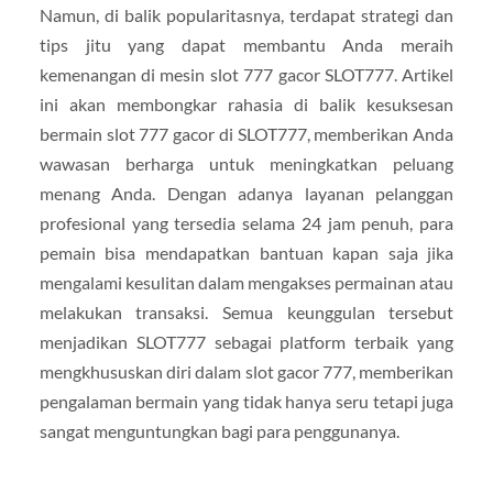
Namun, di balik popularitasnya, terdapat strategi dan
tips jitu yang dapat membantu Anda meraih
kemenangan di mesin slot 777 gacor SLOT777. Artikel
ini akan membongkar rahasia di balik kesuksesan
bermain slot 777 gacor di SLOT777, memberikan Anda
wawasan berharga untuk meningkatkan peluang
menang Anda. Dengan adanya layanan pelanggan
profesional yang tersedia selama 24 jam penuh, para
pemain bisa mendapatkan bantuan kapan saja jika
mengalami kesulitan dalam mengakses permainan atau
melakukan transaksi. Semua keunggulan tersebut
menjadikan SLOT777 sebagai platform terbaik yang
mengkhususkan diri dalam slot gacor 777, memberikan
pengalaman bermain yang tidak hanya seru tetapi juga
sangat menguntungkan bagi para penggunanya.