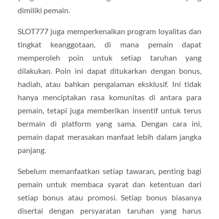
dimiliki pemain.
SLOT777 juga memperkenalkan program loyalitas dan
tingkat keanggotaan, di mana pemain dapat
memperoleh poin untuk setiap taruhan yang
dilakukan. Poin ini dapat ditukarkan dengan bonus,
hadiah, atau bahkan pengalaman eksklusif. Ini tidak
hanya menciptakan rasa komunitas di antara para
pemain, tetapi juga memberikan insentif untuk terus
bermain di platform yang sama. Dengan cara ini,
pemain dapat merasakan manfaat lebih dalam jangka
panjang.
Sebelum memanfaatkan setiap tawaran, penting bagi
pemain untuk membaca syarat dan ketentuan dari
setiap bonus atau promosi. Setiap bonus biasanya
disertai dengan persyaratan taruhan yang harus