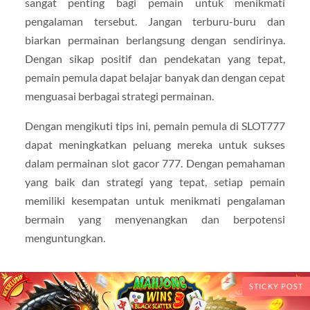
sangat penting bagi pemain untuk menikmati
pengalaman tersebut. Jangan terburu-buru dan
biarkan permainan berlangsung dengan sendirinya.
Dengan sikap positif dan pendekatan yang tepat,
pemain pemula dapat belajar banyak dan dengan cepat
menguasai berbagai strategi permainan.
Dengan mengikuti tips ini, pemain pemula di SLOT777
dapat meningkatkan peluang mereka untuk sukses
dalam permainan slot gacor 777. Dengan pemahaman
yang baik dan strategi yang tepat, setiap pemain
memiliki kesempatan untuk menikmati pengalaman
bermain yang menyenangkan dan berpotensi
menguntungkan.
STICKY POST