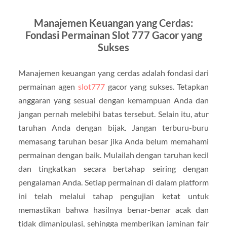
Manajemen Keuangan yang Cerdas:
Fondasi Permainan Slot 777 Gacor yang
Sukses
Manajemen keuangan yang cerdas adalah fondasi dari
permainan agen
slot777
gacor yang sukses. Tetapkan
anggaran yang sesuai dengan kemampuan Anda dan
jangan pernah melebihi batas tersebut. Selain itu, atur
taruhan Anda dengan bijak. Jangan terburu-buru
memasang taruhan besar jika Anda belum memahami
permainan dengan baik. Mulailah dengan taruhan kecil
dan tingkatkan secara bertahap seiring dengan
pengalaman Anda. Setiap permainan di dalam platform
ini telah melalui tahap pengujian ketat untuk
memastikan bahwa hasilnya benar-benar acak dan
tidak dimanipulasi, sehingga memberikan jaminan fair