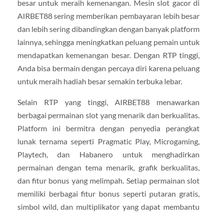
besar untuk meraih kemenangan. Mesin slot gacor di
AIRBET88 sering memberikan pembayaran lebih besar
dan lebih sering dibandingkan dengan banyak platform
lainnya, sehingga meningkatkan peluang pemain untuk
mendapatkan kemenangan besar. Dengan RTP tinggi,
Anda bisa bermain dengan percaya diri karena peluang
untuk meraih hadiah besar semakin terbuka lebar.
Selain RTP yang tinggi, AIRBET88 menawarkan
berbagai permainan slot yang menarik dan berkualitas.
Platform ini bermitra dengan penyedia perangkat
lunak ternama seperti Pragmatic Play, Microgaming,
Playtech, dan Habanero untuk menghadirkan
permainan dengan tema menarik, grafik berkualitas,
dan fitur bonus yang melimpah. Setiap permainan slot
memiliki berbagai fitur bonus seperti putaran gratis,
simbol wild, dan multiplikator yang dapat membantu