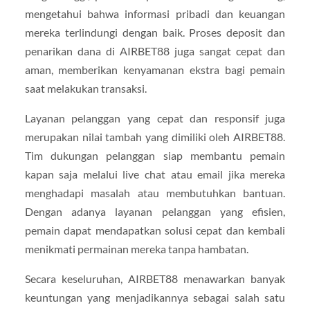
mengetahui bahwa informasi pribadi dan keuangan
mereka terlindungi dengan baik. Proses deposit dan
penarikan dana di AIRBET88 juga sangat cepat dan
aman, memberikan kenyamanan ekstra bagi pemain
saat melakukan transaksi.
Layanan pelanggan yang cepat dan responsif juga
merupakan nilai tambah yang dimiliki oleh AIRBET88.
Tim dukungan pelanggan siap membantu pemain
kapan saja melalui live chat atau email jika mereka
menghadapi masalah atau membutuhkan bantuan.
Dengan adanya layanan pelanggan yang efisien,
pemain dapat mendapatkan solusi cepat dan kembali
menikmati permainan mereka tanpa hambatan.
Secara keseluruhan, AIRBET88 menawarkan banyak
keuntungan yang menjadikannya sebagai salah satu