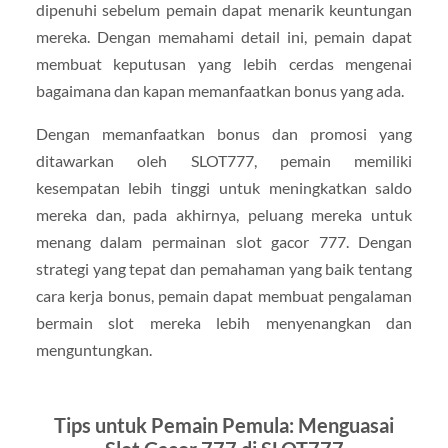
dipenuhi sebelum pemain dapat menarik keuntungan
mereka. Dengan memahami detail ini, pemain dapat
membuat keputusan yang lebih cerdas mengenai
bagaimana dan kapan memanfaatkan bonus yang ada.
Dengan memanfaatkan bonus dan promosi yang
ditawarkan oleh SLOT777, pemain memiliki
kesempatan lebih tinggi untuk meningkatkan saldo
mereka dan, pada akhirnya, peluang mereka untuk
menang dalam permainan slot gacor 777. Dengan
strategi yang tepat dan pemahaman yang baik tentang
cara kerja bonus, pemain dapat membuat pengalaman
bermain slot mereka lebih menyenangkan dan
menguntungkan.
Tips untuk Pemain Pemula: Menguasai