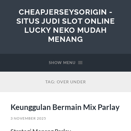
CHEAPJERSEYSORIGIN -
SITUS JUDI SLOT ONLINE
LUCKY NEKO MUDAH
MENANG
SHOW MENU
TAG:
OVER UNDER
Keunggulan Bermain Mix Parlay
3 NOVEMBER 2025