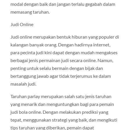
modal dengan baik dan jangan terlalu gegabah dalam
memasang taruhan.
Judi Online
Judi online merupakan bentuk hiburan yang populer di
kalangan banyak orang. Dengan hadirnya internet,
para pecinta judi kini dapat dengan mudah mengakses
berbagai jenis permainan judi secara online. Namun,
penting untuk selalu bermain dengan bijak dan
bertanggung jawab agar tidak terjerumus ke dalam
masalah judi.
Taruhan parlay merupakan salah satu jenis taruhan
yang menarik dan menguntungkan bagi para pemain
judi bola online. Dengan melakukan prediksi yang
tepat, menggunakan strategi yang baik, dan mengikuti
tips taruhan yang diberikan, pemain dapat