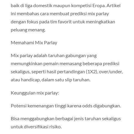
baik di liga domestik maupun kompetisi Eropa. Artikel
ini membahas cara membuat prediksi mix parlay
dengan fokus pada tim favorit untuk meningkatkan
peluang menang.
Memahami Mix Parlay
Mix parlay adalah taruhan gabungan yang
memungkinkan pemain memasang beberapa prediksi
sekaligus, seperti hasil pertandingan (1X2), over/under,
atau handicap, dalam satu slip taruhan.
Keunggulan mix parlay:
Potensi kemenangan tinggi karena odds digabungkan.
Bisa menggabungkan berbagai jenis taruhan sekaligus
untuk diversifikasi risiko.