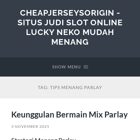
CHEAPJERSEYSORIGIN -
SITUS JUDI SLOT ONLINE
LUCKY NEKO MUDAH
MENANG
SHOW MENU
TAG:
TIPS MENANG PARLAY
Keunggulan Bermain Mix Parlay
3 NOVEMBER 2025