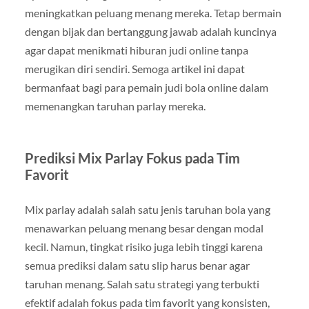
meningkatkan peluang menang mereka. Tetap bermain
dengan bijak dan bertanggung jawab adalah kuncinya
agar dapat menikmati hiburan judi online tanpa
merugikan diri sendiri. Semoga artikel ini dapat
bermanfaat bagi para pemain judi bola online dalam
memenangkan taruhan parlay mereka.
Prediksi Mix Parlay Fokus pada Tim
Favorit
Mix parlay adalah salah satu jenis taruhan bola yang
menawarkan peluang menang besar dengan modal
kecil. Namun, tingkat risiko juga lebih tinggi karena
semua prediksi dalam satu slip harus benar agar
taruhan menang. Salah satu strategi yang terbukti
efektif adalah fokus pada tim favorit yang konsisten,