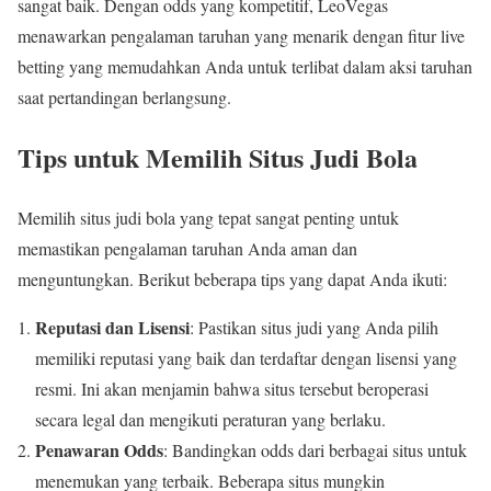
sangat baik. Dengan odds yang kompetitif, LeoVegas
menawarkan pengalaman taruhan yang menarik dengan fitur live
betting yang memudahkan Anda untuk terlibat dalam aksi taruhan
saat pertandingan berlangsung.
Tips untuk Memilih Situs Judi Bola
Memilih situs judi bola yang tepat sangat penting untuk
memastikan pengalaman taruhan Anda aman dan
menguntungkan. Berikut beberapa tips yang dapat Anda ikuti:
Reputasi dan Lisensi
: Pastikan situs judi yang Anda pilih
memiliki reputasi yang baik dan terdaftar dengan lisensi yang
resmi. Ini akan menjamin bahwa situs tersebut beroperasi
secara legal dan mengikuti peraturan yang berlaku.
Penawaran Odds
: Bandingkan odds dari berbagai situs untuk
menemukan yang terbaik. Beberapa situs mungkin