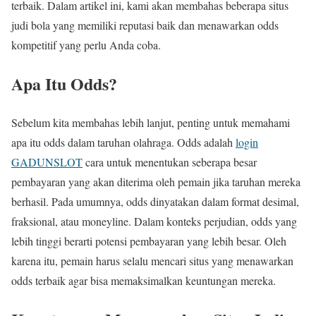
terbaik. Dalam artikel ini, kami akan membahas beberapa situs
judi bola yang memiliki reputasi baik dan menawarkan odds
kompetitif yang perlu Anda coba.
Apa Itu Odds?
Sebelum kita membahas lebih lanjut, penting untuk memahami
apa itu odds dalam taruhan olahraga. Odds adalah
login
GADUNSLOT
cara untuk menentukan seberapa besar
pembayaran yang akan diterima oleh pemain jika taruhan mereka
berhasil. Pada umumnya, odds dinyatakan dalam format desimal,
fraksional, atau moneyline. Dalam konteks perjudian, odds yang
lebih tinggi berarti potensi pembayaran yang lebih besar. Oleh
karena itu, pemain harus selalu mencari situs yang menawarkan
odds terbaik agar bisa memaksimalkan keuntungan mereka.