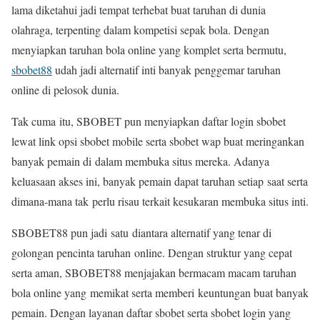
lama diketahui jadi tempat terhebat buat taruhan di dunia
olahraga, terpenting dalam kompetisi sepak bola. Dengan
menyiapkan taruhan bola online yang komplet serta bermutu,
sbobet88
udah jadi alternatif inti banyak penggemar taruhan
online di pelosok dunia.
Tak cuma itu, SBOBET pun menyiapkan daftar login sbobet
lewat link opsi sbobet mobile serta sbobet wap buat meringankan
banyak pemain di dalam membuka situs mereka. Adanya
keluasaan akses ini, banyak pemain dapat taruhan setiap saat serta
dimana-mana tak perlu risau terkait kesukaran membuka situs inti.
SBOBET88 pun jadi satu diantara alternatif yang tenar di
golongan pencinta taruhan online. Dengan struktur yang cepat
serta aman, SBOBET88 menjajakan bermacam macam taruhan
bola online yang memikat serta memberi keuntungan buat banyak
pemain. Dengan layanan daftar sbobet serta sbobet login yang