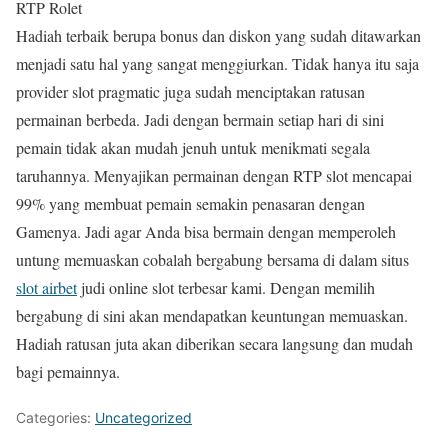
RTP Rolet
Hadiah terbaik berupa bonus dan diskon yang sudah ditawarkan
menjadi satu hal yang sangat menggiurkan. Tidak hanya itu saja
provider slot pragmatic juga sudah menciptakan ratusan
permainan berbeda. Jadi dengan bermain setiap hari di sini
pemain tidak akan mudah jenuh untuk menikmati segala
taruhannya. Menyajikan permainan dengan RTP slot mencapai
99% yang membuat pemain semakin penasaran dengan
Gamenya. Jadi agar Anda bisa bermain dengan memperoleh
untung memuaskan cobalah bergabung bersama di dalam situs
slot airbet
judi online slot terbesar kami. Dengan memilih
bergabung di sini akan mendapatkan keuntungan memuaskan.
Hadiah ratusan juta akan diberikan secara langsung dan mudah
bagi pemainnya.
Categories:
Uncategorized