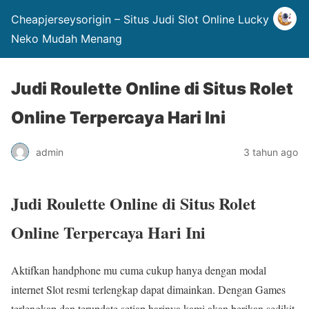
Cheapjerseysorigin – Situs Judi Slot Online Lucky
Neko Mudah Menang
Judi Roulette Online di Situs Rolet
Online Terpercaya Hari Ini
admin
3 tahun ago
Judi Roulette Online di Situs Rolet
Online Terpercaya Hari Ini
Aktifkan handphone mu cuma cukup hanya dengan modal
internet Slot resmi terlengkap dapat dimainkan. Dengan Games
terlengkap dan terupdate setiap harinya kami akan berikan sedikit