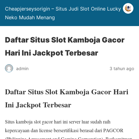
Cheapjerseysorigin – Situs Judi Slot Online Lucky
Neko Mudah Menang
Daftar Situs Slot Kamboja Gacor
Hari Ini Jackpot Terbesar
admin
3 tahun ago
Daftar Situs Slot Kamboja Gacor Hari
Ini Jackpot Terbesar
Situs kamboja slot gacor hari ini server luar sudah raih
kepercayaan dan license bersertifikasi berasal dari PAGCOR
(Philippine Amusement and Gaming Corporation). Berkomitmen