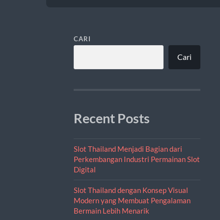
CARI
Cari
Recent Posts
Slot Thailand Menjadi Bagian dari
Perkembangan Industri Permainan Slot
Digital
Slot Thailand dengan Konsep Visual
Modern yang Membuat Pengalaman
Bermain Lebih Menarik