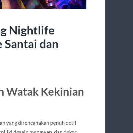
 Nightlife
 Santai dan
an Watak Kekinian
an yang direncanakan penuh detil
miliki desain menawan, dan dekor