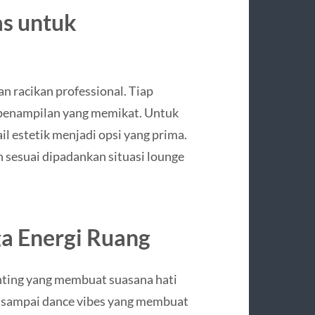
s untuk
n racikan professional. Tiap
penampilan yang memikat. Untuk
l estetik menjadi opsi yang prima.
sesuai dipadankan situasi lounge
a Energi Ruang
ting yang membuat suasana hati
, sampai dance vibes yang membuat