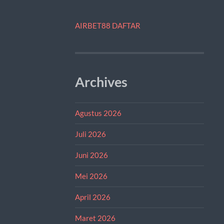
AIRBET88 DAFTAR
Archives
Agustus 2026
Juli 2026
Juni 2026
Mei 2026
April 2026
Maret 2026