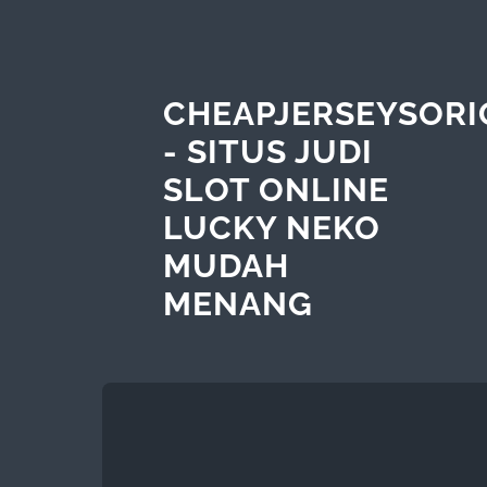
CHEAPJERSEYSORI
- SITUS JUDI
SLOT ONLINE
LUCKY NEKO
MUDAH
MENANG