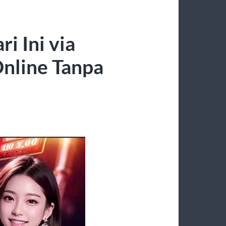
i Ini via
line Tanpa