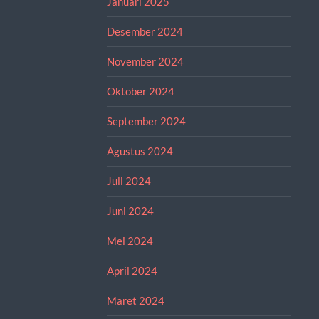
Januari 2025
Desember 2024
November 2024
Oktober 2024
September 2024
Agustus 2024
Juli 2024
Juni 2024
Mei 2024
April 2024
Maret 2024