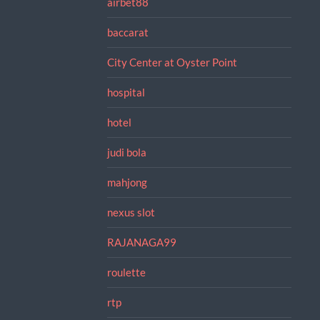
airbet88
baccarat
City Center at Oyster Point
hospital
hotel
judi bola
mahjong
nexus slot
RAJANAGA99
roulette
rtp