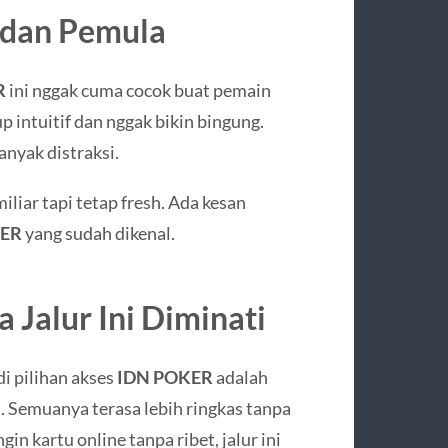
 dan Pemula
R
ini nggak cuma cocok buat pemain
intuitif dan nggak bikin bingung.
anyak distraksi.
iliar tapi tetap fresh. Ada kesan
KER
yang sudah dikenal.
 Jalur Ini Diminati
di pilihan akses
IDN POKER
adalah
 Semuanya terasa lebih ringkas tanpa
 kartu online tanpa ribet, jalur ini