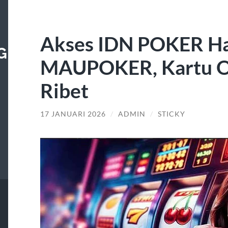
Akses IDN POKER Har
GIN
MAUPOKER, Kartu On
Ribet
17 JANUARI 2026
/
ADMIN
/
STICKY