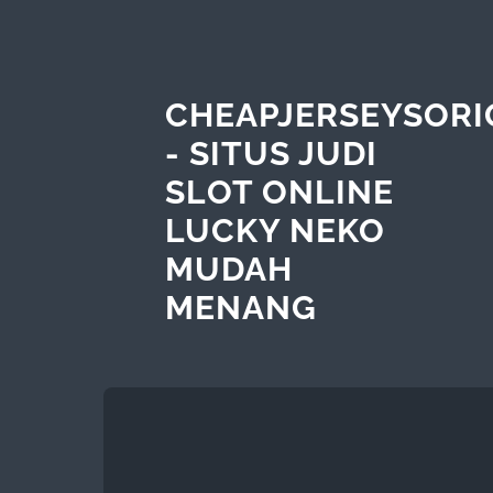
CHEAPJERSEYSORI
- SITUS JUDI
SLOT ONLINE
LUCKY NEKO
MUDAH
MENANG