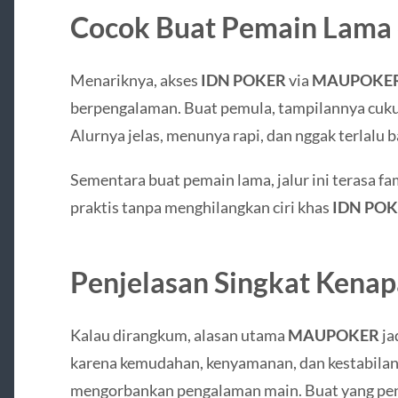
Cocok Buat Pemain Lama
Menariknya, akses
IDN POKER
via
MAUPOKE
berpengalaman. Buat pemula, tampilannya cukup 
Alurnya jelas, menunya rapi, dan nggak terlalu b
Sementara buat pemain lama, jalur ini terasa fam
praktis tanpa menghilangkan ciri khas
IDN PO
Penjelasan Singkat Kenapa
Kalau dirangkum, alasan utama
MAUPOKER
ja
karena kemudahan, kenyamanan, dan kestabilan.
mengorbankan pengalaman main. Buat yang pengin