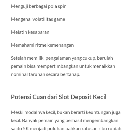
Menguji berbagai pola spin
Mengenal volatilitas game
Melatih kesabaran
Memahami ritme kemenangan
Setelah memiliki pengalaman yang cukup, barulah
pemain bisa mempertimbangkan untuk menaikkan
nominal taruhan secara bertahap.
Potensi Cuan dari Slot Deposit Kecil
Meski modalnya kecil, bukan berarti keuntungan juga
kecil. Banyak pemain yang berhasil mengembangkan
saldo 5K menjadi puluhan bahkan ratusan ribu rupiah.