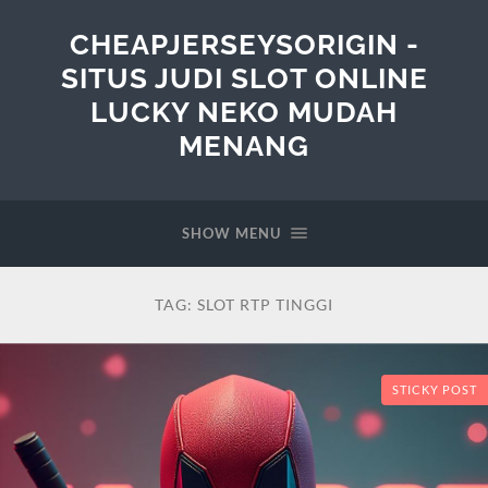
CHEAPJERSEYSORIGIN -
SITUS JUDI SLOT ONLINE
LUCKY NEKO MUDAH
MENANG
SHOW MENU
TAG:
SLOT RTP TINGGI
STICKY POST