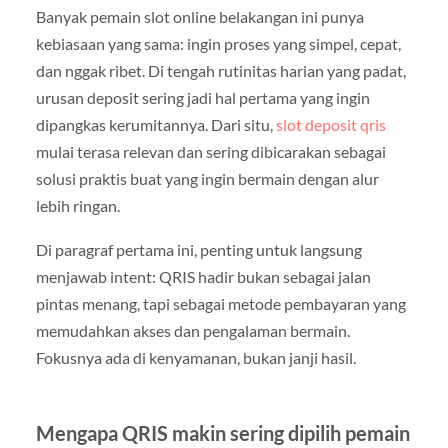
Banyak pemain slot online belakangan ini punya
kebiasaan yang sama: ingin proses yang simpel, cepat,
dan nggak ribet. Di tengah rutinitas harian yang padat,
urusan deposit sering jadi hal pertama yang ingin
dipangkas kerumitannya. Dari situ,
slot deposit qris
mulai terasa relevan dan sering dibicarakan sebagai
solusi praktis buat yang ingin bermain dengan alur
lebih ringan.
Di paragraf pertama ini, penting untuk langsung
menjawab intent: QRIS hadir bukan sebagai jalan
pintas menang, tapi sebagai metode pembayaran yang
memudahkan akses dan pengalaman bermain.
Fokusnya ada di kenyamanan, bukan janji hasil.
Mengapa QRIS makin sering dipilih pemain