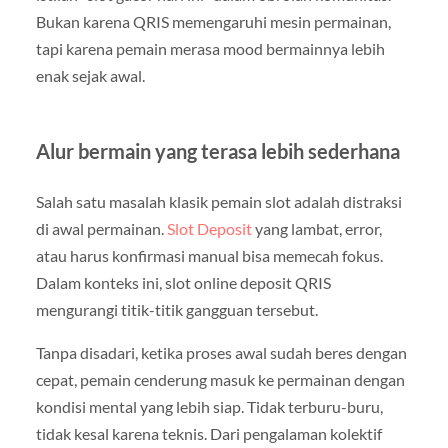
Bukan karena QRIS memengaruhi mesin permainan,
tapi karena pemain merasa mood bermainnya lebih
enak sejak awal.
Alur bermain yang terasa lebih sederhana
Salah satu masalah klasik pemain slot adalah distraksi
di awal permainan.
Slot Deposit
yang lambat, error,
atau harus konfirmasi manual bisa memecah fokus.
Dalam konteks ini, slot online deposit QRIS
mengurangi titik-titik gangguan tersebut.
Tanpa disadari, ketika proses awal sudah beres dengan
cepat, pemain cenderung masuk ke permainan dengan
kondisi mental yang lebih siap. Tidak terburu-buru,
tidak kesal karena teknis. Dari pengalaman kolektif