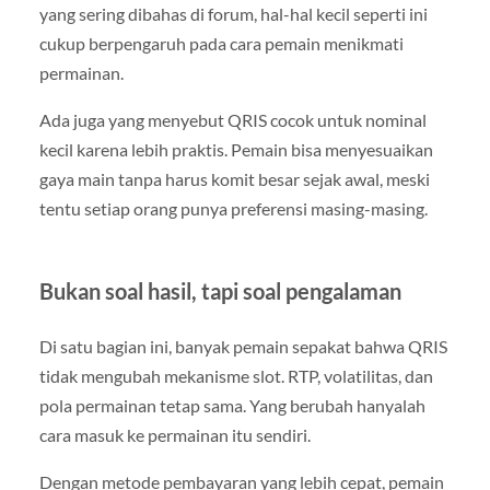
yang sering dibahas di forum, hal-hal kecil seperti ini
cukup berpengaruh pada cara pemain menikmati
permainan.
Ada juga yang menyebut QRIS cocok untuk nominal
kecil karena lebih praktis. Pemain bisa menyesuaikan
gaya main tanpa harus komit besar sejak awal, meski
tentu setiap orang punya preferensi masing-masing.
Bukan soal hasil, tapi soal pengalaman
Di satu bagian ini, banyak pemain sepakat bahwa QRIS
tidak mengubah mekanisme slot. RTP, volatilitas, dan
pola permainan tetap sama. Yang berubah hanyalah
cara masuk ke permainan itu sendiri.
Dengan metode pembayaran yang lebih cepat, pemain