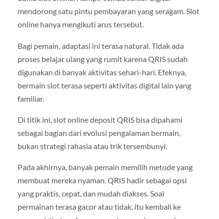
mendorong satu pintu pembayaran yang seragam. Slot
online hanya mengikuti arus tersebut.
Bagi pemain, adaptasi ini terasa natural. Tidak ada
proses belajar ulang yang rumit karena QRIS sudah
digunakan di banyak aktivitas sehari-hari. Efeknya,
bermain slot terasa seperti aktivitas digital lain yang
familiar.
Di titik ini, slot online deposit QRIS bisa dipahami
sebagai bagian dari evolusi pengalaman bermain,
bukan strategi rahasia atau trik tersembunyi.
Pada akhirnya, banyak pemain memilih metode yang
membuat mereka nyaman. QRIS hadir sebagai opsi
yang praktis, cepat, dan mudah diakses. Soal
permainan terasa gacor atau tidak, itu kembali ke