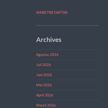
AIRBET88 DAFTAR
Archives
Agustus 2026
Juli 2026
Juni 2026
Mei 2026
April 2026
Maret 2026