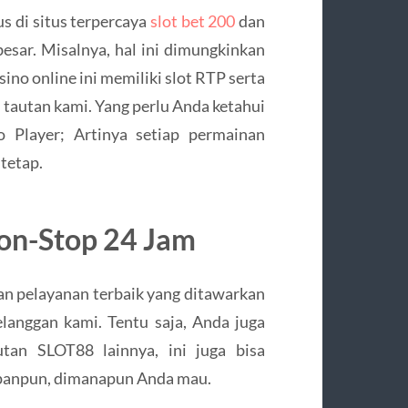
s di situs terpercaya
slot bet 200
dan
sar. Misalnya, hal ini dimungkinkan
ino online ini memiliki slot RTP serta
i tautan kami. Yang perlu Anda ketahui
o Player; Artinya setiap permainan
tetap.
on-Stop 24 Jam
n pelayanan terbaik yang ditawarkan
langgan kami. Tentu saja, Anda juga
utan SLOT88 lainnya, ini juga bisa
kapanpun, dimanapun Anda mau.