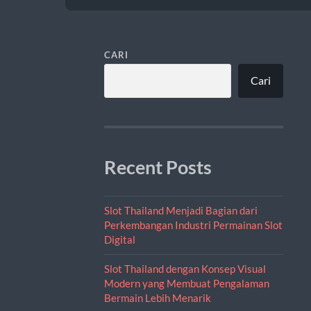
CARI
Cari
Recent Posts
Slot Thailand Menjadi Bagian dari
Perkembangan Industri Permainan Slot
Digital
Slot Thailand dengan Konsep Visual
Modern yang Membuat Pengalaman
Bermain Lebih Menarik