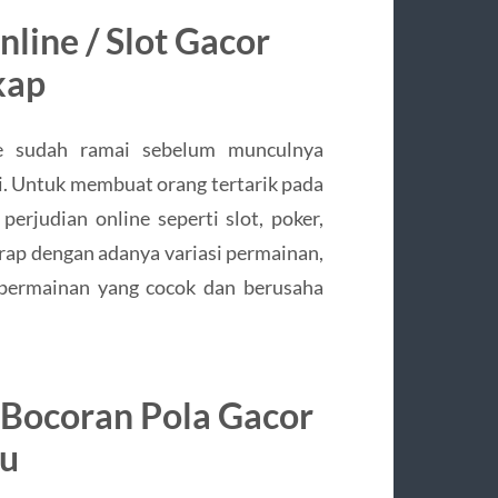
line / Slot Gacor
kap
ine sudah ramai sebelum munculnya
ui. Untuk membuat orang tertarik pada
erjudian online seperti slot, poker,
arap dengan adanya variasi permainan,
 permainan yang cocok dan berusaha
 Bocoran Pola Gacor
ru