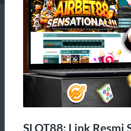
SLOT88: Link Resmi S