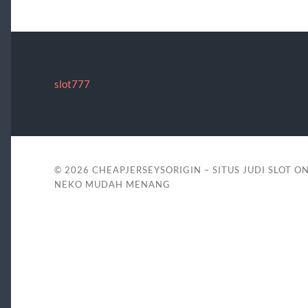
slot777
© 2026
CHEAPJERSEYSORIGIN – SITUS JUDI SLOT O
NEKO MUDAH MENANG