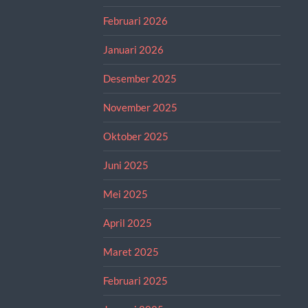
Februari 2026
Januari 2026
Desember 2025
November 2025
Oktober 2025
Juni 2025
Mei 2025
April 2025
Maret 2025
Februari 2025