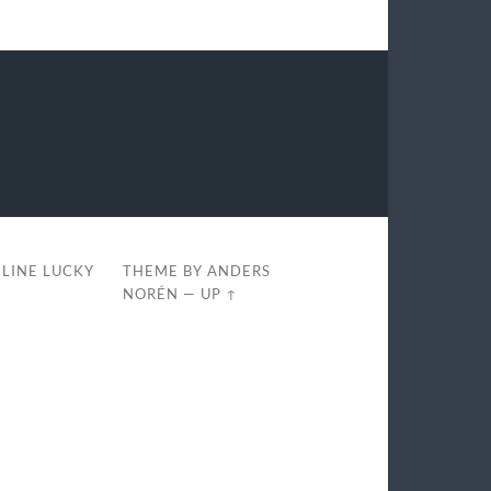
NLINE LUCKY
THEME BY
ANDERS
NORÉN
—
UP ↑