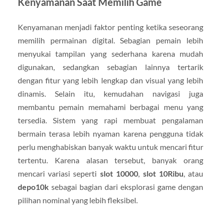
Kenyamanan Saat Memilih Game
Kenyamanan menjadi faktor penting ketika seseorang
memilih permainan digital. Sebagian pemain lebih
menyukai tampilan yang sederhana karena mudah
digunakan, sedangkan sebagian lainnya tertarik
dengan fitur yang lebih lengkap dan visual yang lebih
dinamis. Selain itu, kemudahan navigasi juga
membantu pemain memahami berbagai menu yang
tersedia. Sistem yang rapi membuat pengalaman
bermain terasa lebih nyaman karena pengguna tidak
perlu menghabiskan banyak waktu untuk mencari fitur
tertentu. Karena alasan tersebut, banyak orang
mencari variasi seperti
slot 10000
,
slot 10Ribu
, atau
depo10k
sebagai bagian dari eksplorasi game dengan
pilihan nominal yang lebih fleksibel.