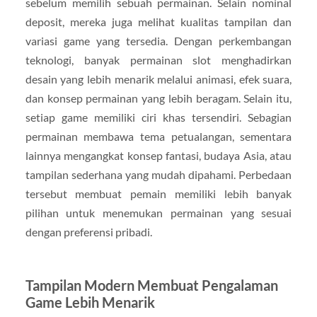
sebelum memilih sebuah permainan. Selain nominal
deposit, mereka juga melihat kualitas tampilan dan
variasi game yang tersedia. Dengan perkembangan
teknologi, banyak permainan slot menghadirkan
desain yang lebih menarik melalui animasi, efek suara,
dan konsep permainan yang lebih beragam. Selain itu,
setiap game memiliki ciri khas tersendiri. Sebagian
permainan membawa tema petualangan, sementara
lainnya mengangkat konsep fantasi, budaya Asia, atau
tampilan sederhana yang mudah dipahami. Perbedaan
tersebut membuat pemain memiliki lebih banyak
pilihan untuk menemukan permainan yang sesuai
dengan preferensi pribadi.
Tampilan Modern Membuat Pengalaman
Game Lebih Menarik