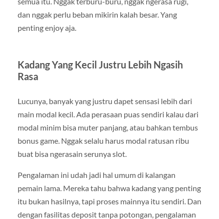
semua itu. Nggak terburu-buru, nggak ngerasa rugi,
dan nggak perlu beban mikirin kalah besar. Yang
penting enjoy aja.
Kadang Yang Kecil Justru Lebih Ngasih
Rasa
Lucunya, banyak yang justru dapet sensasi lebih dari
main modal kecil. Ada perasaan puas sendiri kalau dari
modal minim bisa muter panjang, atau bahkan tembus
bonus game. Nggak selalu harus modal ratusan ribu
buat bisa ngerasain serunya slot.
Pengalaman ini udah jadi hal umum di kalangan
pemain lama. Mereka tahu bahwa kadang yang penting
itu bukan hasilnya, tapi proses mainnya itu sendiri. Dan
dengan fasilitas deposit tanpa potongan, pengalaman