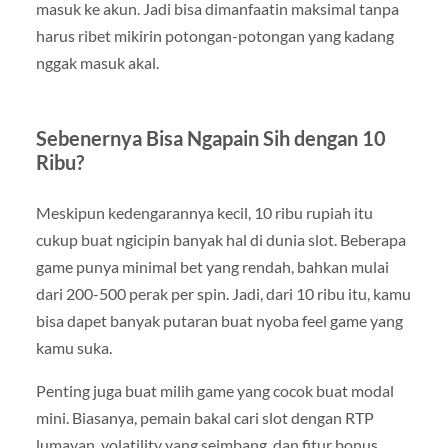
masuk ke akun. Jadi bisa dimanfaatin maksimal tanpa
harus ribet mikirin potongan-potongan yang kadang
nggak masuk akal.
Sebenernya Bisa Ngapain Sih dengan 10
Ribu?
Meskipun kedengarannya kecil, 10 ribu rupiah itu
cukup buat ngicipin banyak hal di dunia slot. Beberapa
game punya minimal bet yang rendah, bahkan mulai
dari 200-500 perak per spin. Jadi, dari 10 ribu itu, kamu
bisa dapet banyak putaran buat nyoba feel game yang
kamu suka.
Penting juga buat milih game yang cocok buat modal
mini. Biasanya, pemain bakal cari slot dengan RTP
lumayan, volatility yang seimbang, dan fitur bonus