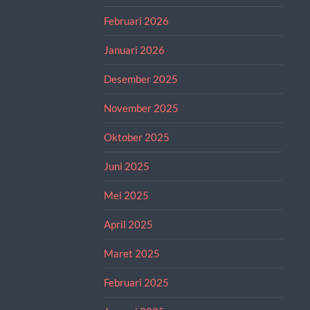
Februari 2026
Januari 2026
Desember 2025
November 2025
Oktober 2025
Juni 2025
Mei 2025
April 2025
Maret 2025
Februari 2025