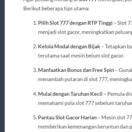
Berikut beberapa tips utama:
Pilih Slot 777 dengan RTP Tinggi
– Slot 7
menjadi slot gacor, meningkatkan peluang
Kelola Modal dengan Bijak
– Tetapkan ba
terutama saat mesin belum slot gacor.
Manfaatkan Bonus dan Free Spin
– Gunak
menambah putaran di slot 777, meningka
Mulai dengan Taruhan Kecil
– Pemula dis
memahami pola slot 777 sebelum taruhan
Pantau Slot Gacor Harian
– Mesin slot 7
memberikan kemenangan beruntun dan pe