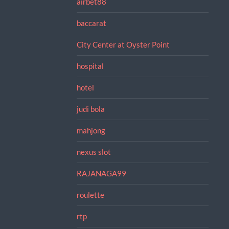
airbet88
baccarat
City Center at Oyster Point
hospital
hotel
judi bola
mahjong
nexus slot
RAJANAGA99
roulette
rtp