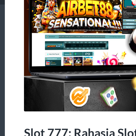
Slot 777: Rahasia Slo