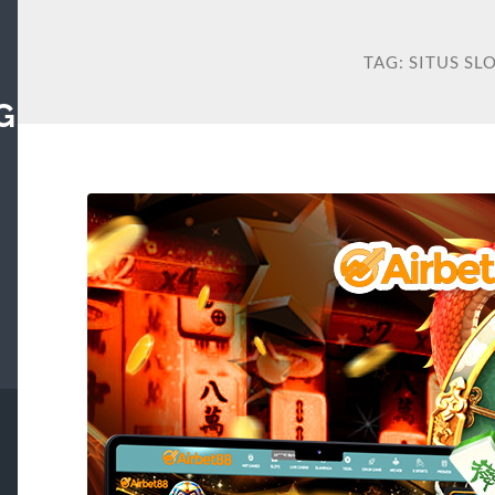
TAG:
SITUS SL
GIN