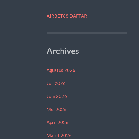
AIRBET88 DAFTAR
Archives
Agustus 2026
Juli 2026
Juni 2026
Mei 2026
April 2026
Maret 2026