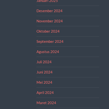
Januari 2025
Desember 2024
November 2024
Oktober 2024
September 2024
Agustus 2024
Juli 2024
Juni 2024
Mei 2024
April 2024
Maret 2024