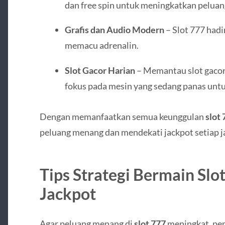
dan free spin untuk meningkatkan pelua
Grafis dan Audio Modern
– Slot 777 hadi
memacu adrenalin.
Slot Gacor Harian
– Memantau slot gacor
fokus pada mesin yang sedang panas untu
Dengan memanfaatkan semua keunggulan
slot
peluang menang dan mendekati jackpot setiap j
Tips Strategi Bermain Slo
Jackpot
Agar peluang menang di
slot 777
meningkat, pem