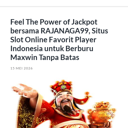
Feel The Power of Jackpot
bersama RAJANAGA99, Situs
Slot Online Favorit Player
Indonesia untuk Berburu
Maxwin Tanpa Batas
15 MEI 2026