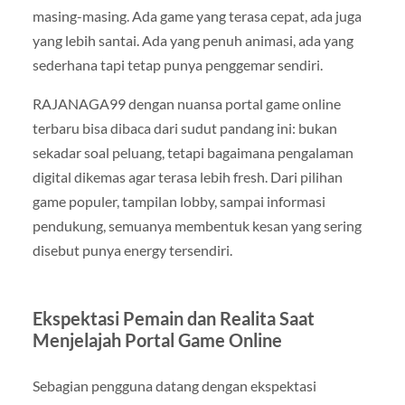
masing-masing. Ada game yang terasa cepat, ada juga
yang lebih santai. Ada yang penuh animasi, ada yang
sederhana tapi tetap punya penggemar sendiri.
RAJANAGA99 dengan nuansa portal game online
terbaru bisa dibaca dari sudut pandang ini: bukan
sekadar soal peluang, tetapi bagaimana pengalaman
digital dikemas agar terasa lebih fresh. Dari pilihan
game populer, tampilan lobby, sampai informasi
pendukung, semuanya membentuk kesan yang sering
disebut punya energy tersendiri.
Ekspektasi Pemain dan Realita Saat
Menjelajah Portal Game Online
Sebagian pengguna datang dengan ekspektasi