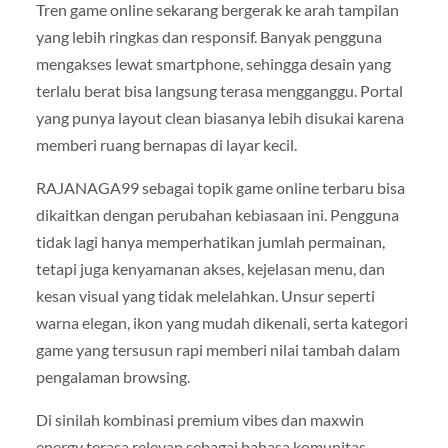
Tren game online sekarang bergerak ke arah tampilan
yang lebih ringkas dan responsif. Banyak pengguna
mengakses lewat smartphone, sehingga desain yang
terlalu berat bisa langsung terasa mengganggu. Portal
yang punya layout clean biasanya lebih disukai karena
memberi ruang bernapas di layar kecil.
RAJANAGA99 sebagai topik game online terbaru bisa
dikaitkan dengan perubahan kebiasaan ini. Pengguna
tidak lagi hanya memperhatikan jumlah permainan,
tetapi juga kenyamanan akses, kejelasan menu, dan
kesan visual yang tidak melelahkan. Unsur seperti
warna elegan, ikon yang mudah dikenali, serta kategori
game yang tersusun rapi memberi nilai tambah dalam
pengalaman browsing.
Di sinilah kombinasi premium vibes dan maxwin
energy terasa relevan sebagai bahasa komunitas.