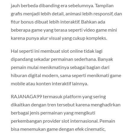
jauh berbeda dibanding era sebelumnya. Tampilan
grafis menjadi lebih detail, animasi lebih responsif, dan
fitur bonus dibuat lebih interaktif. Bahkan ada
beberapa game yang terasa seperti video game mini
karena punya alur visual yang cukup kompleks.
Hal seperti ini membuat slot online tidak lagi
dipandang sekadar permainan sederhana. Banyak
pemain mulai menikmatinya sebagai bagian dari
hiburan digital modern, sama seperti menikmati game
mobile atau konten interaktif lainnya.
RAJANAGA99 termasuk platform yang sering
dikaitkan dengan tren tersebut karena menghadirkan
berbagai jenis permainan yang mengikuti
perkembangan provider slot internasional. Pemain
bisa menemukan game dengan efek cinematic,