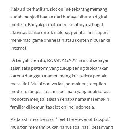
Kalau diperhatikan, slot online sekarang memang
sudah menjadi bagian dari budaya hiburan digital
modern. Banyak pemain menikmatinya sebagai
aktivitas santai untuk melepas penat, sama seperti
menikmati game online lain atau konten hiburan di
internet.
Di tengah tren itu, RAJANAGA99 muncul sebagai
salah satu platform yang cukup sering dibicarakan
karena dianggap mampu mengikuti selera pemain
masa kini. Mulai dari variasi permainan, tampilan
modern, sampai suasana bermain yang tidak terasa
monoton menjadi alasan kenapa nama ini semakin
familiar di komunitas slot online Indonesia.
Pada akhirnya, sensasi “Feel The Power of Jackpot”
mungkin memang bukan hanya soal hasil besar yang