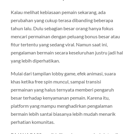
Kalau melihat kebiasaan pemain sekarang, ada
perubahan yang cukup terasa dibanding beberapa
tahun lalu. Dulu sebagian besar orang hanya fokus
mencari permainan dengan peluang bonus besar atau
fitur tertentu yang sedang viral. Namun saat ini,
pengalaman bermain secara keseluruhan justru jadi hal
yang lebih diperhatikan.
Mulai dari tampilan lobby game, efek animasi, suara
khas ketika free spin muncul, sampai transisi
permainan yang halus ternyata memberi pengaruh
besar terhadap kenyamanan pemain. Karena itu,
platform yang mampu menghadirkan pengalaman
bermain lebih santai biasanya lebih mudah menarik
perhatian komunitas.