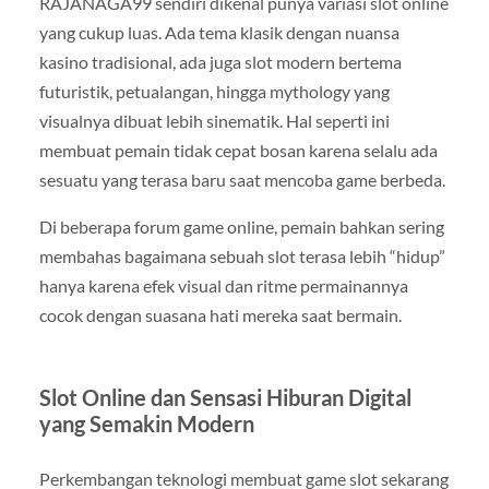
RAJANAGA99 sendiri dikenal punya variasi slot online
yang cukup luas. Ada tema klasik dengan nuansa
kasino tradisional, ada juga slot modern bertema
futuristik, petualangan, hingga mythology yang
visualnya dibuat lebih sinematik. Hal seperti ini
membuat pemain tidak cepat bosan karena selalu ada
sesuatu yang terasa baru saat mencoba game berbeda.
Di beberapa forum game online, pemain bahkan sering
membahas bagaimana sebuah slot terasa lebih “hidup”
hanya karena efek visual dan ritme permainannya
cocok dengan suasana hati mereka saat bermain.
Slot Online dan Sensasi Hiburan Digital
yang Semakin Modern
Perkembangan teknologi membuat game slot sekarang