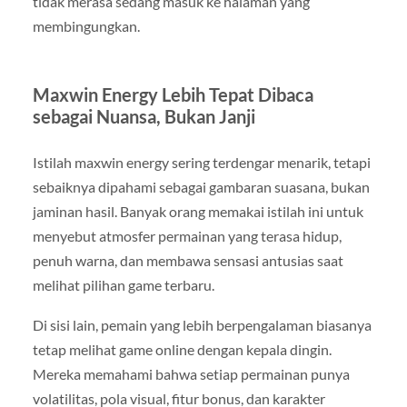
tidak merasa sedang masuk ke halaman yang
membingungkan.
Maxwin Energy Lebih Tepat Dibaca
sebagai Nuansa, Bukan Janji
Istilah maxwin energy sering terdengar menarik, tetapi
sebaiknya dipahami sebagai gambaran suasana, bukan
jaminan hasil. Banyak orang memakai istilah ini untuk
menyebut atmosfer permainan yang terasa hidup,
penuh warna, dan membawa sensasi antusias saat
melihat pilihan game terbaru.
Di sisi lain, pemain yang lebih berpengalaman biasanya
tetap melihat game online dengan kepala dingin.
Mereka memahami bahwa setiap permainan punya
volatilitas, pola visual, fitur bonus, dan karakter