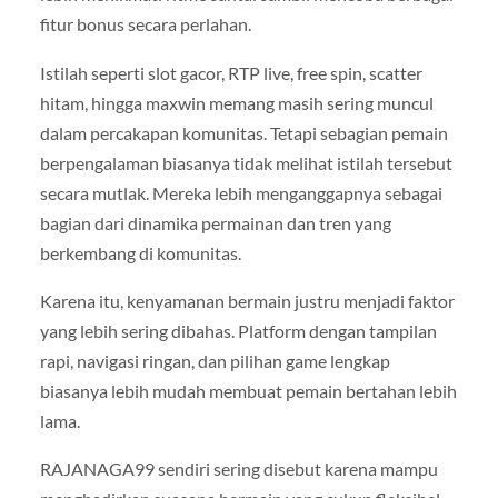
fitur bonus secara perlahan.
Istilah seperti slot gacor, RTP live, free spin, scatter
hitam, hingga maxwin memang masih sering muncul
dalam percakapan komunitas. Tetapi sebagian pemain
berpengalaman biasanya tidak melihat istilah tersebut
secara mutlak. Mereka lebih menganggapnya sebagai
bagian dari dinamika permainan dan tren yang
berkembang di komunitas.
Karena itu, kenyamanan bermain justru menjadi faktor
yang lebih sering dibahas. Platform dengan tampilan
rapi, navigasi ringan, dan pilihan game lengkap
biasanya lebih mudah membuat pemain bertahan lebih
lama.
RAJANAGA99 sendiri sering disebut karena mampu