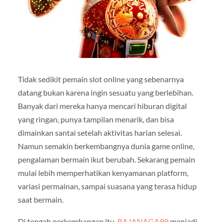
Tidak sedikit pemain slot online yang sebenarnya
datang bukan karena ingin sesuatu yang berlebihan.
Banyak dari mereka hanya mencari hiburan digital
yang ringan, punya tampilan menarik, dan bisa
dimainkan santai setelah aktivitas harian selesai.
Namun semakin berkembangnya dunia game online,
pengalaman bermain ikut berubah. Sekarang pemain
mulai lebih memperhatikan kenyamanan platform,
variasi permainan, sampai suasana yang terasa hidup
saat bermain.
Di tengah perkembangan itu,
RAJANAGA99
menjadi