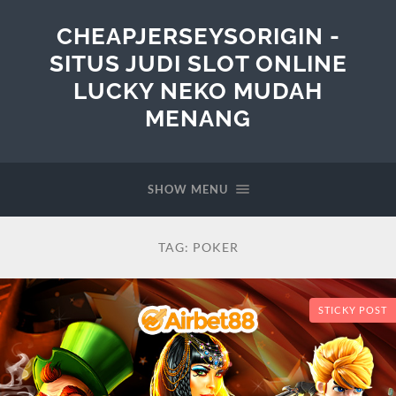
CHEAPJERSEYSORIGIN -
SITUS JUDI SLOT ONLINE
LUCKY NEKO MUDAH
MENANG
SHOW MENU
TAG:
POKER
STICKY POST