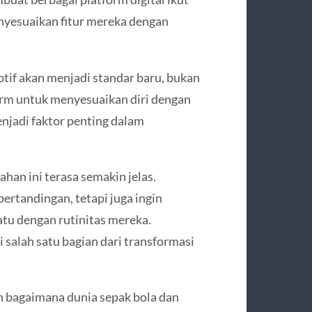
nyesuaikan fitur mereka dengan
if akan menjadi standar baru, bukan
orm untuk menyesuaikan diri dengan
njadi faktor penting dalam
an ini terasa semakin jelas.
ertandingan, tetapi juga ingin
tu dengan rutinitas mereka.
i salah satu bagian dari transformasi
 bagaimana dunia sepak bola dan