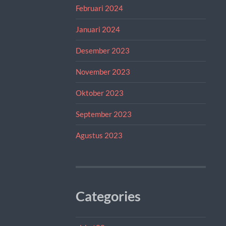
Februari 2024
Januari 2024
Desember 2023
November 2023
Oktober 2023
September 2023
Agustus 2023
Categories