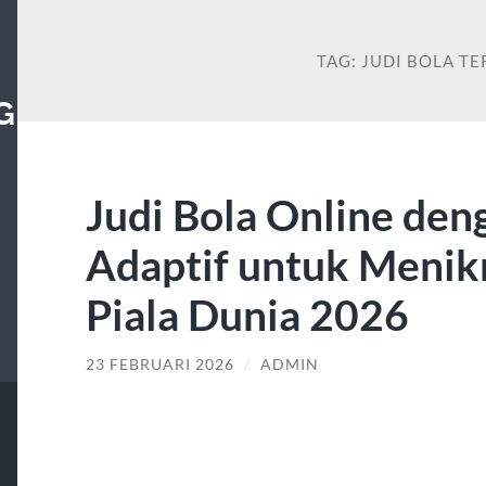
TAG:
JUDI BOLA T
GIN
Judi Bola Online den
Adaptif untuk Menik
Piala Dunia 2026
23 FEBRUARI 2026
/
ADMIN