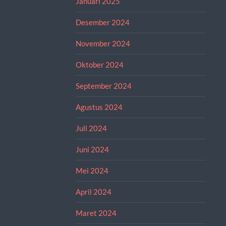
Januari 2025
Desember 2024
November 2024
Oktober 2024
September 2024
Agustus 2024
Juli 2024
Juni 2024
Mei 2024
April 2024
Maret 2024