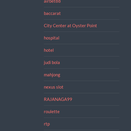
airbet88
baccarat
City Center at Oyster Point
hospital
hotel
judi bola
mahjong
nexus slot
RAJANAGA99
roulette
rtp