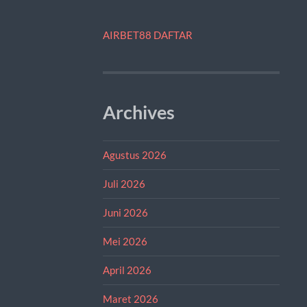
AIRBET88 DAFTAR
Archives
Agustus 2026
Juli 2026
Juni 2026
Mei 2026
April 2026
Maret 2026