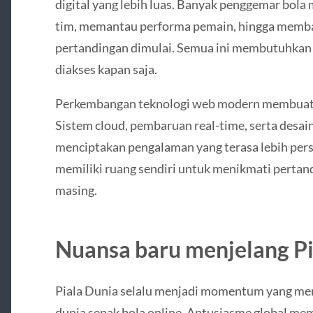
digital yang lebih luas. Banyak penggemar bola
tim, memantau performa pemain, hingga memb
pertandingan dimulai. Semua ini membutuhkan 
diakses kapan saja.
Perkembangan teknologi web modern membuat 
Sistem cloud, pembaruan real-time, serta des
menciptakan pengalaman yang terasa lebih pers
memiliki ruang sendiri untuk menikmati pertand
masing.
Nuansa baru menjelang P
Piala Dunia selalu menjadi momentum yang men
dunia sepak bola online. Antusiasme global mem