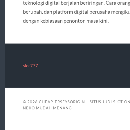
teknologi digital berjalan beriringan. Cara ora
berubah, dan platform digital berusaha mengikut
dengan kebiasaan penonton masa kini.
slot777
© 2026
CHEAPJERSEYSORIGIN – SITUS JUDI SLOT O
NEKO MUDAH MENANG