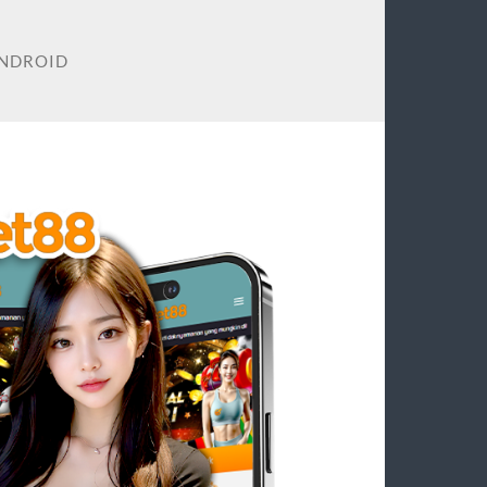
ANDROID