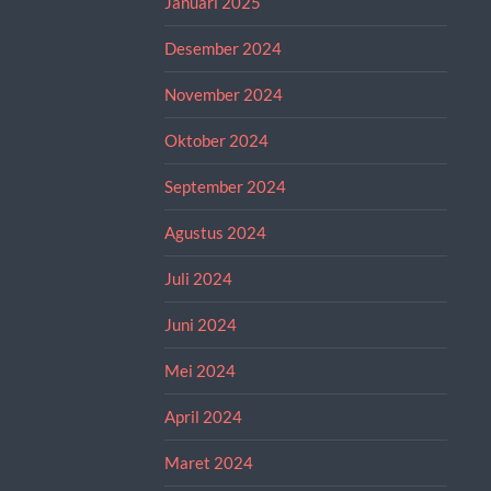
Januari 2025
Desember 2024
November 2024
Oktober 2024
September 2024
Agustus 2024
Juli 2024
Juni 2024
Mei 2024
April 2024
Maret 2024