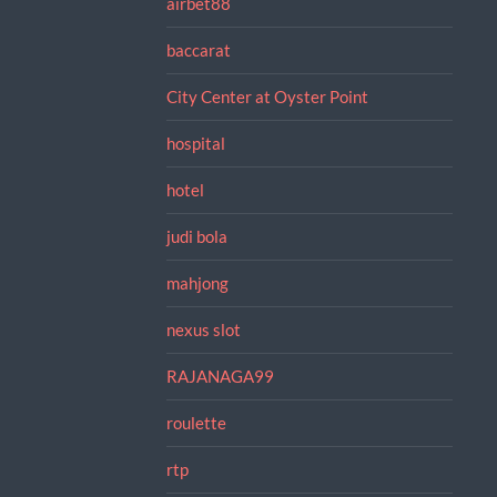
airbet88
baccarat
City Center at Oyster Point
hospital
hotel
judi bola
mahjong
nexus slot
RAJANAGA99
roulette
rtp