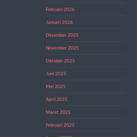
Februari 2026
Januari 2026
Desember 2025
November 2025
Oktober 2025
Juni 2025
Mei 2025
April 2025
Maret 2025
Februari 2025