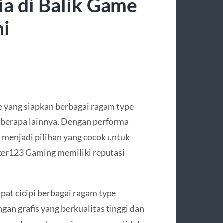
ia di Balik Game
ni
e yang siapkan berbagai ragam type
beberapa lainnya. Dengan performa
3 menjadi pilihan yang cocok untuk
oker123 Gaming memiliki reputasi
pat cicipi berbagai ragam type
gan grafis yang berkualitas tinggi dan