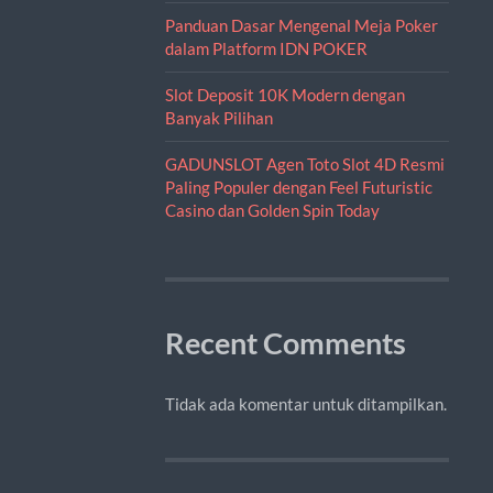
Panduan Dasar Mengenal Meja Poker
dalam Platform IDN POKER
Slot Deposit 10K Modern dengan
Banyak Pilihan
GADUNSLOT Agen Toto Slot 4D Resmi
Paling Populer dengan Feel Futuristic
Casino dan Golden Spin Today
Recent Comments
Tidak ada komentar untuk ditampilkan.