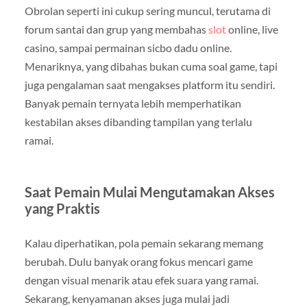
Obrolan seperti ini cukup sering muncul, terutama di
forum santai dan grup yang membahas
slot
online, live
casino, sampai permainan sicbo dadu online.
Menariknya, yang dibahas bukan cuma soal game, tapi
juga pengalaman saat mengakses platform itu sendiri.
Banyak pemain ternyata lebih memperhatikan
kestabilan akses dibanding tampilan yang terlalu
ramai.
Saat Pemain Mulai Mengutamakan Akses
yang Praktis
Kalau diperhatikan, pola pemain sekarang memang
berubah. Dulu banyak orang fokus mencari game
dengan visual menarik atau efek suara yang ramai.
Sekarang, kenyamanan akses juga mulai jadi