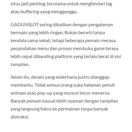
situs jadi penting, terutama untuk menghindari lag
atau buffering yang mengganggu.
GADUNSLOT sering dikaitkan dengan pengalaman
bermain yang lebih ringan. Bukan berarti tanpa
kendala sama sekali, tetapi beberapa pemain merasa
perpindahan menu dan proses membuka game terasa
lebih cepat dibanding platform yang terlalu berat di sisi
tampilan.
Selain itu, desain yang sederhana justru dianggap
membantu. Tidak semua orang suka halaman penuh
animasi atau pop-up yang muncul terus-menerus.
Banyak pemain kasual lebih nyaman dengan tampilan
yang langsung fokus ke permainan tanpa banyak
distraksi.