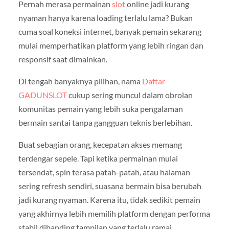
Pernah merasa permainan
slot
online jadi kurang
nyaman hanya karena loading terlalu lama? Bukan
cuma soal koneksi internet, banyak pemain sekarang
mulai memperhatikan platform yang lebih ringan dan
responsif saat dimainkan.
Di tengah banyaknya pilihan, nama
Daftar
GADUNSLOT
cukup sering muncul dalam obrolan
komunitas pemain yang lebih suka pengalaman
bermain santai tanpa gangguan teknis berlebihan.
Buat sebagian orang, kecepatan akses memang
terdengar sepele. Tapi ketika permainan mulai
tersendat, spin terasa patah-patah, atau halaman
sering refresh sendiri, suasana bermain bisa berubah
jadi kurang nyaman. Karena itu, tidak sedikit pemain
yang akhirnya lebih memilih platform dengan performa
stabil dibanding tampilan yang terlalu ramai.