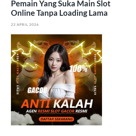
Pemain Yang Suka Main Slot
Online Tanpa Loading Lama
22 APRIL 2026