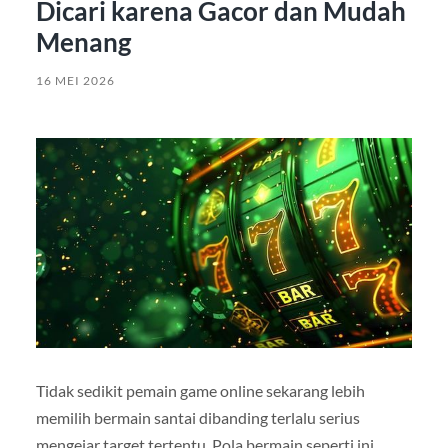
Dicari karena Gacor dan Mudah
Menang
16 MEI 2026
Tidak sedikit pemain game online sekarang lebih
memilih bermain santai dibanding terlalu serius
mengejar target tertentu. Pola bermain seperti ini