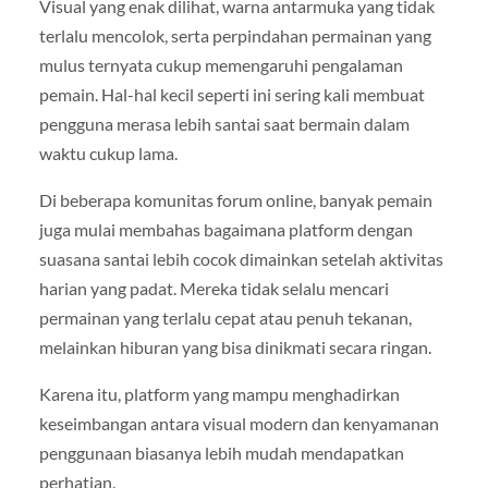
Visual yang enak dilihat, warna antarmuka yang tidak
terlalu mencolok, serta perpindahan permainan yang
mulus ternyata cukup memengaruhi pengalaman
pemain. Hal-hal kecil seperti ini sering kali membuat
pengguna merasa lebih santai saat bermain dalam
waktu cukup lama.
Di beberapa komunitas forum online, banyak pemain
juga mulai membahas bagaimana platform dengan
suasana santai lebih cocok dimainkan setelah aktivitas
harian yang padat. Mereka tidak selalu mencari
permainan yang terlalu cepat atau penuh tekanan,
melainkan hiburan yang bisa dinikmati secara ringan.
Karena itu, platform yang mampu menghadirkan
keseimbangan antara visual modern dan kenyamanan
penggunaan biasanya lebih mudah mendapatkan
perhatian.