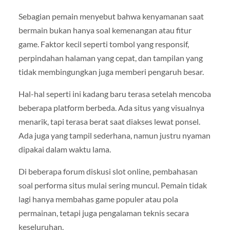
Sebagian pemain menyebut bahwa kenyamanan saat
bermain bukan hanya soal kemenangan atau fitur
game. Faktor kecil seperti tombol yang responsif,
perpindahan halaman yang cepat, dan tampilan yang
tidak membingungkan juga memberi pengaruh besar.
Hal-hal seperti ini kadang baru terasa setelah mencoba
beberapa platform berbeda. Ada situs yang visualnya
menarik, tapi terasa berat saat diakses lewat ponsel.
Ada juga yang tampil sederhana, namun justru nyaman
dipakai dalam waktu lama.
Di beberapa forum diskusi slot online, pembahasan
soal performa situs mulai sering muncul. Pemain tidak
lagi hanya membahas game populer atau pola
permainan, tetapi juga pengalaman teknis secara
keseluruhan.