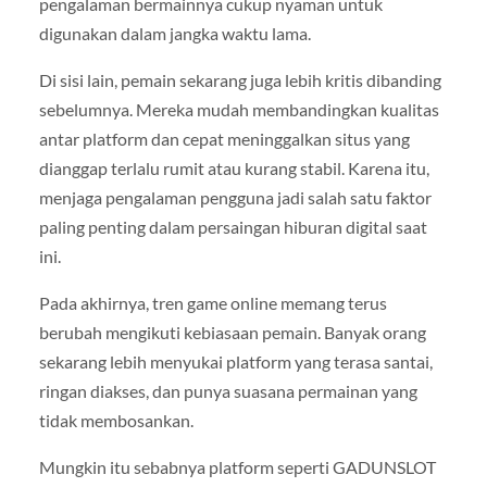
pengalaman bermainnya cukup nyaman untuk
digunakan dalam jangka waktu lama.
Di sisi lain, pemain sekarang juga lebih kritis dibanding
sebelumnya. Mereka mudah membandingkan kualitas
antar platform dan cepat meninggalkan situs yang
dianggap terlalu rumit atau kurang stabil. Karena itu,
menjaga pengalaman pengguna jadi salah satu faktor
paling penting dalam persaingan hiburan digital saat
ini.
Pada akhirnya, tren game online memang terus
berubah mengikuti kebiasaan pemain. Banyak orang
sekarang lebih menyukai platform yang terasa santai,
ringan diakses, dan punya suasana permainan yang
tidak membosankan.
Mungkin itu sebabnya platform seperti GADUNSLOT