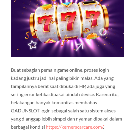
Buat sebagian pemain game online, proses login
kadang justru jadi hal paling bikin malas. Ada yang
tampilannya berat saat dibuka di HP, ada juga yang
sering error ketika dipakai pindah device. Karena itu,
belakangan banyak komunitas membahas
GADUNSLOT login sebagai salah satu sistem akses
yang dianggap lebih simpel dan nyaman dipakai dalam
berbagai kondisi
https://kernerscarcare.com/
.