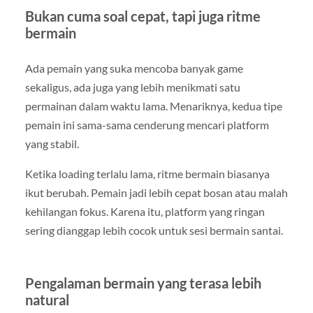
Bukan cuma soal cepat, tapi juga ritme
bermain
Ada pemain yang suka mencoba banyak game
sekaligus, ada juga yang lebih menikmati satu
permainan dalam waktu lama. Menariknya, kedua tipe
pemain ini sama-sama cenderung mencari platform
yang stabil.
Ketika loading terlalu lama, ritme bermain biasanya
ikut berubah. Pemain jadi lebih cepat bosan atau malah
kehilangan fokus. Karena itu, platform yang ringan
sering dianggap lebih cocok untuk sesi bermain santai.
Pengalaman bermain yang terasa lebih
natural