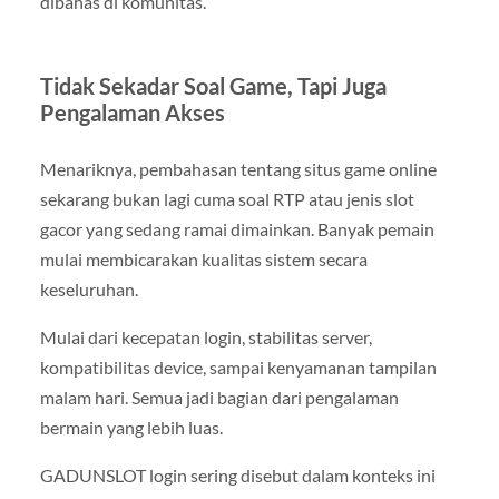
dibahas di komunitas.
Tidak Sekadar Soal Game, Tapi Juga
Pengalaman Akses
Menariknya, pembahasan tentang situs game online
sekarang bukan lagi cuma soal RTP atau jenis slot
gacor yang sedang ramai dimainkan. Banyak pemain
mulai membicarakan kualitas sistem secara
keseluruhan.
Mulai dari kecepatan login, stabilitas server,
kompatibilitas device, sampai kenyamanan tampilan
malam hari. Semua jadi bagian dari pengalaman
bermain yang lebih luas.
GADUNSLOT login sering disebut dalam konteks ini