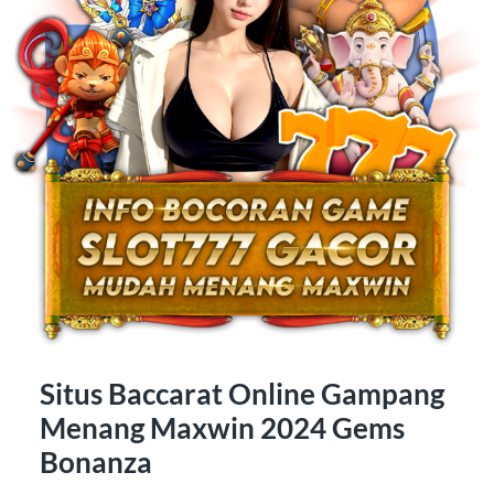
Situs Baccarat Online Gampang
Menang Maxwin 2024 Gems
Bonanza