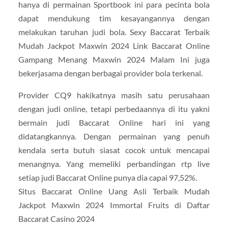
hanya di permainan Sportbook ini para pecinta bola
dapat mendukung tim kesayangannya dengan
melakukan taruhan judi bola. Sexy Baccarat Terbaik
Mudah Jackpot Maxwin 2024 Link Baccarat Online
Gampang Menang Maxwin 2024 Malam Ini juga
bekerjasama dengan berbagai provider bola terkenal.
Provider CQ9 hakikatnya masih satu perusahaan
dengan judi online, tetapi perbedaannya di itu yakni
bermain judi Baccarat Online hari ini yang
didatangkannya. Dengan permainan yang penuh
kendala serta butuh siasat cocok untuk mencapai
menangnya. Yang memeliki perbandingan rtp live
setiap judi Baccarat Online punya dia capai 97,52%.
Situs Baccarat Online Uang Asli Terbaik Mudah
Jackpot Maxwin 2024 Immortal Fruits di Daftar
Baccarat Casino 2024