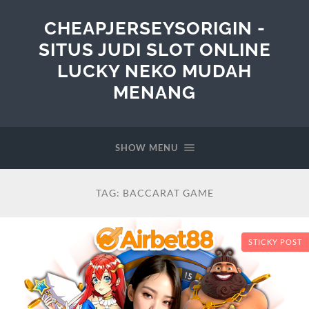
CHEAPJERSEYSORIGIN -
SITUS JUDI SLOT ONLINE
LUCKY NEKO MUDAH
MENANG
SHOW MENU
TAG:
BACCARAT GAME
STICKY POST