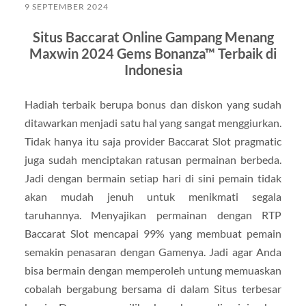
9 SEPTEMBER 2024
Situs Baccarat Online Gampang Menang
Maxwin 2024 Gems Bonanza™ Terbaik di
Indonesia
Hadiah terbaik berupa bonus dan diskon yang sudah
ditawarkan menjadi satu hal yang sangat menggiurkan.
Tidak hanya itu saja provider Baccarat Slot pragmatic
juga sudah menciptakan ratusan permainan berbeda.
Jadi dengan bermain setiap hari di sini pemain tidak
akan mudah jenuh untuk menikmati segala
taruhannya. Menyajikan permainan dengan RTP
Baccarat Slot mencapai 99% yang membuat pemain
semakin penasaran dengan Gamenya. Jadi agar Anda
bisa bermain dengan memperoleh untung memuaskan
cobalah bergabung bersama di dalam Situs terbesar