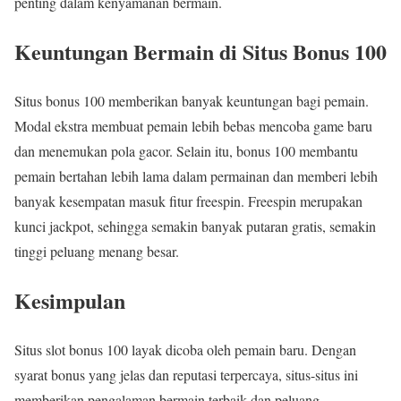
penting dalam kenyamanan bermain.
Keuntungan Bermain di Situs Bonus 100
Situs bonus 100 memberikan banyak keuntungan bagi pemain.
Modal ekstra membuat pemain lebih bebas mencoba game baru
dan menemukan pola gacor. Selain itu, bonus 100 membantu
pemain bertahan lebih lama dalam permainan dan memberi lebih
banyak kesempatan masuk fitur freespin. Freespin merupakan
kunci jackpot, sehingga semakin banyak putaran gratis, semakin
tinggi peluang menang besar.
Kesimpulan
Situs slot bonus 100 layak dicoba oleh pemain baru. Dengan
syarat bonus yang jelas dan reputasi terpercaya, situs-situs ini
memberikan pengalaman bermain terbaik dan peluang