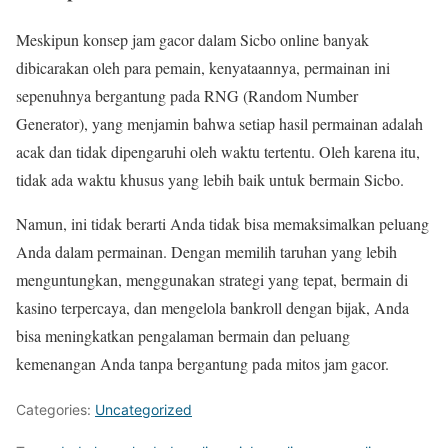
Meskipun konsep jam gacor dalam Sicbo online banyak
dibicarakan oleh para pemain, kenyataannya, permainan ini
sepenuhnya bergantung pada RNG (Random Number
Generator), yang menjamin bahwa setiap hasil permainan adalah
acak dan tidak dipengaruhi oleh waktu tertentu. Oleh karena itu,
tidak ada waktu khusus yang lebih baik untuk bermain Sicbo.
Namun, ini tidak berarti Anda tidak bisa memaksimalkan peluang
Anda dalam permainan. Dengan memilih taruhan yang lebih
menguntungkan, menggunakan strategi yang tepat, bermain di
kasino terpercaya, dan mengelola bankroll dengan bijak, Anda
bisa meningkatkan pengalaman bermain dan peluang
kemenangan Anda tanpa bergantung pada mitos jam gacor.
Categories:
Uncategorized