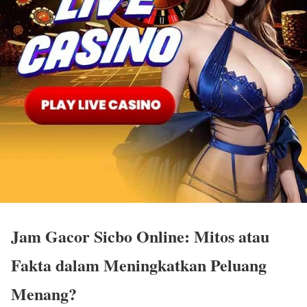
Jam Gacor Sicbo Online: Mitos atau
Fakta dalam Meningkatkan Peluang
Menang?