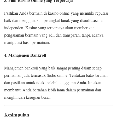
3. Pilih Kasino Online yang Terpercaya
Pastikan Anda bermain di kasino online yang memiliki reputasi
baik dan menggunakan perangkat lunak yang diaudit secara
independen. Kasino yang terpercaya akan memberikan
pengalaman bermain yang adil dan transparan, tanpa adanya
manipulasi hasil permainan.
4. Manajemen Bankroll
Manajemen bankroll yang baik sangat penting dalam setiap
permainan judi, termasuk Sicbo online. Tentukan batas taruhan
dan pastikan untuk tidak melebihi anggaran Anda. Ini akan
membantu Anda bertahan lebih lama dalam permainan dan
menghindari kerugian besar.
Kesimpulan