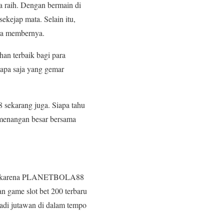
raih. Dengan bermain di
ekejap mata. Selain itu,
ra membernya.
n terbaik bagi para
iapa saja yang gemar
 sekarang juga. Siapa tahu
emenangan besar bersama
lagi, karena PLANETBOLA88
an game slot bet 200 terbaru
adi jutawan di dalam tempo