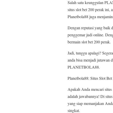
Salah satu keunggulan PLA
situs slot bet 200 perak in
Planetbola88 juga menjami
Dengan reputasi yang baik 
penggemar judi online. Deng
bermain slot bet 200 perak.
Jadi, tunggu apalagi? Seger
anda bisa menjadi jutawan 
PLANETBOLA88.
Planetbola88: Situs Slot Be
Apakah Anda mencari situs 
adalah jawabannya! Di situs 
yang siap memanjakan Anda.
singkat.