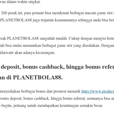
wan dalam waktu singkat.
t 200 perak ini, para pemain bisa menikmati berbagai macam game slot
tu, PLANETBOLA88 juga terjamin keamanannya sehingga anda bisa b
00 perak PLANETBOLA88 sangatlah mudah. Cukup dengan mengisi formu
dah bisa mulai memainkan berbagai game slot yang disediakan. Dengan
u khawatir akan adanya kecurangan.
 deposit, bonus cashback, hingga bonus refe
tkan di PLANETBOLA88.
a menyediakan berbagai bonus dan promosi menarik
https://www.produc
bonus deposit, bonus cashback, hingga bonus referral, semuanya bisa a
itu, peluang untuk mendapatkan keuntungan semakin besar.