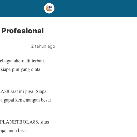
 Profesional
2 tahun ago
gai alternatif terbaik
 siapa pun yang cinta
88 saat ini juga. Siapa
rta gapai kemenangan besar
alah PLANETBOLA88, situs
aja, anda bisa