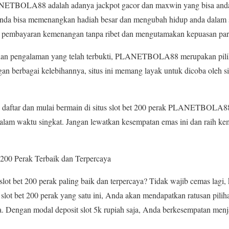
NETBOLA88 adalah adanya jackpot gacor dan maxwin yang bisa anda 
i, anda bisa memenangkan hadiah besar dan mengubah hidup anda dalam s
n pembayaran kemenangan tanpa ribet dan mengutamakan kepuasan pa
dan pengalaman yang telah terbukti, PLANETBOLA88 merupakan piliha
an berbagai kelebihannya, situs ini memang layak untuk dicoba oleh s
a daftar dan mulai bermain di situs slot bet 200 perak PLANETBOLA88
dalam waktu singkat. Jangan lewatkan kesempatan emas ini dan raih k
t 200 Perak Terbaik dan Terpercaya
slot bet 200 perak paling baik dan terpercaya? Tidak wajib cemas 
slot bet 200 perak yang satu ini, Anda akan mendapatkan ratusan pilih
 Dengan modal deposit slot 5k rupiah saja, Anda berkesempatan menj