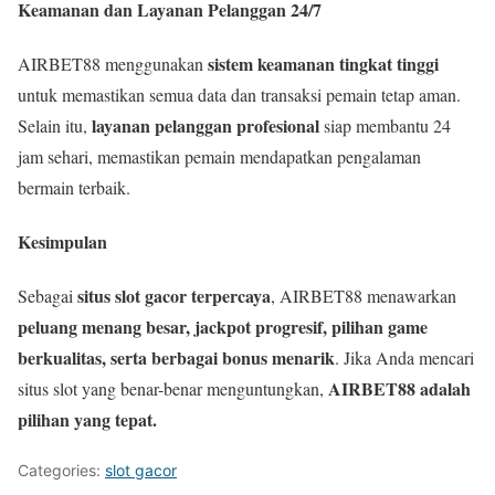
Keamanan dan Layanan Pelanggan 24/7
sistem keamanan tingkat tinggi
AIRBET88 menggunakan
untuk memastikan semua data dan transaksi pemain tetap aman.
layanan pelanggan profesional
Selain itu,
siap membantu 24
jam sehari, memastikan pemain mendapatkan pengalaman
bermain terbaik.
Kesimpulan
situs slot gacor terpercaya
Sebagai
, AIRBET88 menawarkan
peluang menang besar, jackpot progresif, pilihan game
berkualitas, serta berbagai bonus menarik
. Jika Anda mencari
AIRBET88 adalah
situs slot yang benar-benar menguntungkan,
pilihan yang tepat.
Categories:
slot gacor