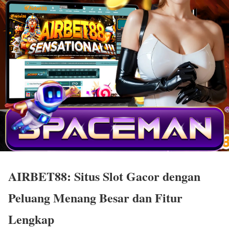
AIRBET88: Situs Slot Gacor dengan
Peluang Menang Besar dan Fitur
Lengkap