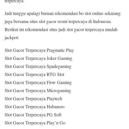
terpercaya.
Jadi tunggu apalagi buruan rekomendasi bo slot online sekarang
juga bersama situs slot gacor resmi terpercaya di Indonesia.
Berikut ini rekomendasi situs judi slot gacor terpercaya mudah
jackpot:
Slot Gacor Terpercaya Pragmatic Play
Slot Gacor Terpercaya Joker Gaming
Slot Gacor Terpercaya Spadegaming
Slot Gacor Terpercaya RTG Slot
Slot Gacor Terpercaya Flow Gaming
Slot Gacor Terpercaya Microgaming
Slot Gacor Terpercaya Playtech
Slot Gacor Terpercaya Habanero
Slot Gacor Terpercaya PG Soft
Slot Gacor Terpercaya Play’n Go